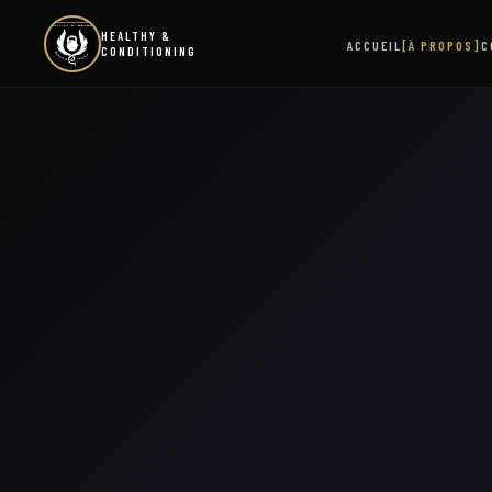
HEALTHY &
ACCUEIL
[À PROPOS]
C
CONDITIONING