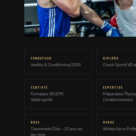
FONDATEUR
DIPLÔME
Healthy & Conditioning (2016)
Coach Sportif d'Éta
CERTIFIÉ
EXPERTISE
Formateur BPJEPS
Préparateur Physiq
Haltérophilie
Conditionnement
BOXE
HYROX
Classement Élite — 20 ans sur
Athlète Hyrox Prof
les rings